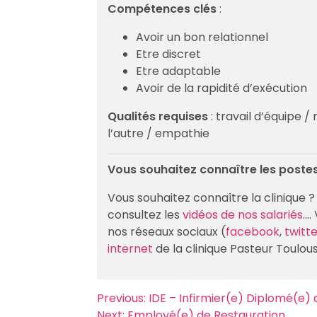
Compétences clés
:
Avoir un bon relationnel
Etre discret
Etre adaptable
Avoir de la rapidité d’exécution
Qualités requises
: travail d’équipe /
l’autre / empathie
Vous souhaitez connaître les postes
Vous souhaitez connaître la clinique
consultez les
vidéos de nos salariés
….
nos réseaux sociaux (
facebook
,
twitt
internet
de la clinique Pasteur Toulous
Navigation
Previous:
IDE – Infirmier(e) Diplomé(e) 
Next:
Employé(e) de Restauration