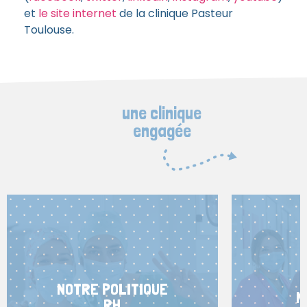
et
le site internet
de la clinique Pasteur
Toulouse.
une clinique
engagée
NOTRE POLITIQUE
N
RH