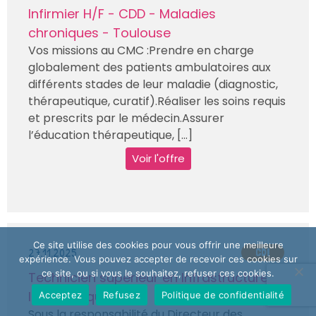
Infirmier H/F - CDD - Maladies
chroniques - Toulouse
Vos missions au CMC :Prendre en charge
globalement des patients ambulatoires aux
différents stades de leur maladie (diagnostic,
thérapeutique, curatif).Réaliser les soins requis
et prescrits par le médecin.Assurer
l’éducation thérapeutique, [...]
Voir l'offre
Ce site utilise des cookies pour vous offrir une meilleure
27.11.2025
CDI
expérience. Vous pouvez accepter de recevoir ces cookies sur
ce site, ou si vous le souhaitez, refuser ces cookies.
Technicien supérieur en Infrastructure
Informatique H/F
Acceptez
Refusez
Politique de confidentialité
Sous la responsabilité du Directeur des