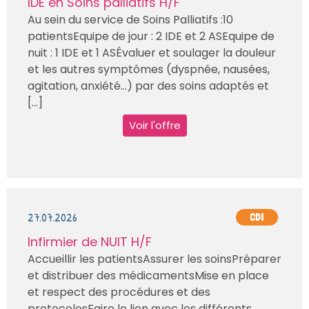
IDE en Soins palliatifs H/F
Au sein du service de Soins Palliatifs :10
patientsEquipe de jour : 2 IDE et 2 ASEquipe de
nuit : 1 IDE et 1 ASÉvaluer et soulager la douleur
et les autres symptômes (dyspnée, nausées,
agitation, anxiété…) par des soins adaptés et
[...]
Voir l'offre
27.07.2026
CDI
Infirmier de NUIT H/F
Accueillir les patientsAssurer les soinsPréparer
et distribuer des médicamentsMise en place
et respect des procédures et des
protocolesFaire le lien avec les différents