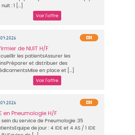
nuit : 1 [...]
Voir l'offre
.07.2026
CDI
firmier de NUIT H/F
cueillir les patientsAssurer les
insPréparer et distribuer des
dicamentsMise en place et [...]
Voir l'offre
.07.2026
CDI
E en Pneumologie H/F
 sein du service de Pneumologie :35
tientsEquipe de jour : 4 IDE et 4 AS / 1 IDE