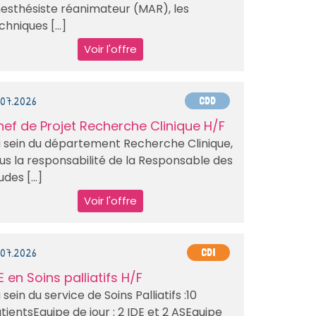
esthésiste réanimateur (MAR), les
chniques [...]
Voir l'offre
.07.2026
CDD
ef de Projet Recherche Clinique H/F
 sein du département Recherche Clinique,
us la responsabilité de la Responsable des
udes [...]
Voir l'offre
.07.2026
CDI
E en Soins palliatifs H/F
 sein du service de Soins Palliatifs :10
tientsEquipe de jour : 2 IDE et 2 ASEquipe