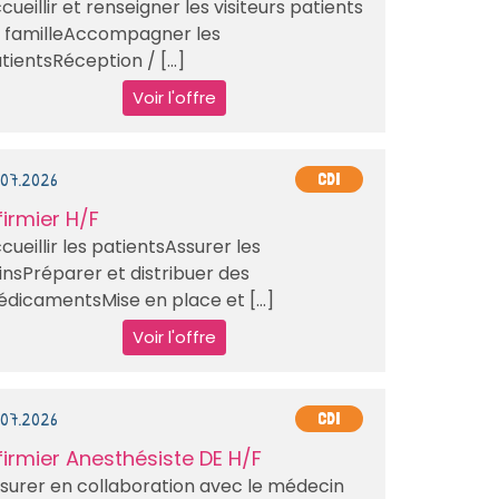
cueillir et renseigner les visiteurs patients
 familleAccompagner les
tientsRéception / [...]
Voir l'offre
.07.2026
CDI
firmier H/F
cueillir les patientsAssurer les
insPréparer et distribuer des
dicamentsMise en place et [...]
Voir l'offre
.07.2026
CDI
firmier Anesthésiste DE H/F
surer en collaboration avec le médecin