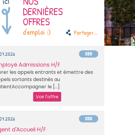
NOS
DERNIÈRES
OFFRES
d'emploi :)
Partager
...
.07.2026
CDD
mployé Admissions H/F
rer les appels entrants et émettre des
pels sortants destinés au
tientAccompagner le [...]
Voir l'offre
.07.2026
CDD
ent d'Accueil H/F