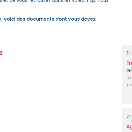
 et de vous retrouver dans les valeurs qui nous
e, voici des documents dont vous devez
s
31
E
Gé
ap
pa
31
Ag