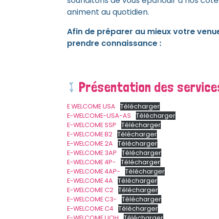
souhaitons de vous épanouir à nos côtés
animent au quotidien.
Afin de préparer au mieux votre venu
prendre connaissance :
Présentation des service
E WELCOME USA
Télécharger
E-WELCOME-USA-AS
Télécharger
E-WELCOME SSP
Télécharger
E-WELCOME B2
Télécharger
E-WELCOME 2A
Télécharger
E-WELCOME 3AP
Télécharger
E-WELCOME 4P-
Télécharger
E-WELCOME 4AP-
Télécharger
E-WELCOME 4A
Télécharger
E-WELCOME C2
Télécharger
E-WELCOME C3-
Télécharger
E-WELCOME C4
Télécharger
E-WELCOME UOH
Télécharger