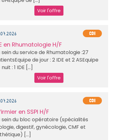
 8HEquipe de [...]
Voir l'offre
.07.2026
CDI
E en Rhumatologie H/F
 sein du service de Rhumatologie :27
tientsEquipe de jour : 2 IDE et 2 ASEquipe
nuit : 1 IDE [...]
Voir l'offre
.07.2026
CDI
firmier en SSPI H/F
 sein du bloc opératoire (spécialités
ologie, digestif, gynécologie, CMF et
thétique) [...]