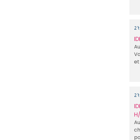
27
ID
Au
Va
et
27
ID
H/
Au
ch
po