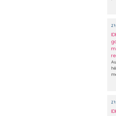
27
ID
g
ma
re
Au
hé
ma
27
ID