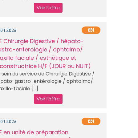
Voir l'offre
.07.2026
CDI
E Chirurgie Digestive / hépato-
astro-enterologie / ophtalmo/
xillo faciale / esthétique et
constructrice H/F (JOUR ou NUIT)
 sein du service de Chirurgie Digestive /
pato-gastro-entérologie / ophtalmo/
xillo-faciale [...]
Voir l'offre
.07.2026
CDI
E en unité de préparation