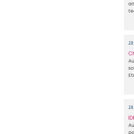
an
te
28
Ch
Au
so
Et
28
ID
Au
pa