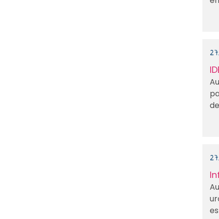
en
27
ID
Au
pa
de 
27
In
Au
ur
es