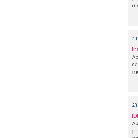
de 
27
In
Ac
so
mé
27
ID
Au
pa