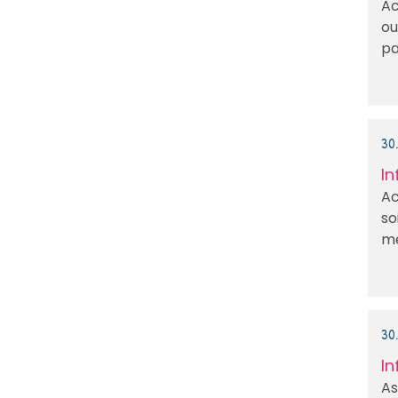
Ac
ou
pa
30
In
Ac
so
mé
30
In
As