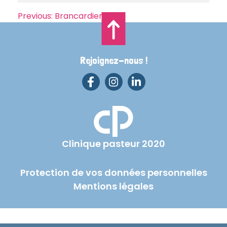
Navigation
Previous:
Brancardier
de
l’article
Rejoignez-nous !
Clinique pasteur 2020
Protection de vos données personnelles
Mentions légales