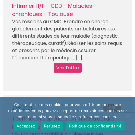
Infirmier H/F - CDD - Maladies
chroniques - Toulouse
Vos missions au CMC :Prendre en charge
globalement des patients ambulatoires aux
différents stades de leur maladie (diagnostic,
thérapeutique, curatif).Réaliser les soins requis
et prescrits par le médecin.Assurer
l’éducation thérapeutique, [...]
Voir l'offre
Ce site utilise des cookies pour vous offrir une meilleure
27.11.2025
CDI
expérience. Vous pouvez accepter de recevoir ces cookies sur
ce site, ou si vous le souhaitez, refuser ces cookies.
Technicien supérieur en Infrastructure
Informatique H/F
Acceptez
Refusez
Politique de confidentialité
Sous la responsabilité du Directeur des