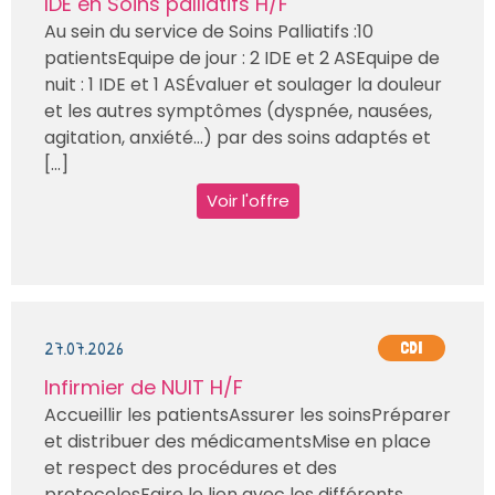
IDE en Soins palliatifs H/F
Au sein du service de Soins Palliatifs :10
patientsEquipe de jour : 2 IDE et 2 ASEquipe de
nuit : 1 IDE et 1 ASÉvaluer et soulager la douleur
et les autres symptômes (dyspnée, nausées,
agitation, anxiété…) par des soins adaptés et
[...]
Voir l'offre
27.07.2026
CDI
Infirmier de NUIT H/F
Accueillir les patientsAssurer les soinsPréparer
et distribuer des médicamentsMise en place
et respect des procédures et des
protocolesFaire le lien avec les différents