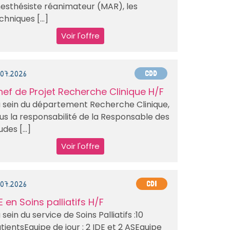
esthésiste réanimateur (MAR), les
chniques [...]
Voir l'offre
.07.2026
CDD
ef de Projet Recherche Clinique H/F
 sein du département Recherche Clinique,
us la responsabilité de la Responsable des
udes [...]
Voir l'offre
.07.2026
CDI
E en Soins palliatifs H/F
 sein du service de Soins Palliatifs :10
tientsEquipe de jour : 2 IDE et 2 ASEquipe