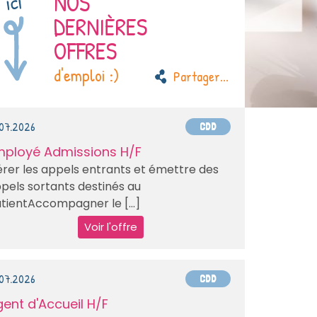
NOS
DERNIÈRES
OFFRES
d'emploi :)
Partager
...
.07.2026
CDD
mployé Admissions H/F
rer les appels entrants et émettre des
pels sortants destinés au
tientAccompagner le [...]
Voir l'offre
.07.2026
CDD
ent d'Accueil H/F