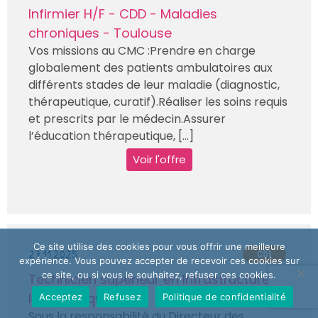
Infirmier H/F - CDD - Maladies
chroniques - Toulouse
Vos missions au CMC :Prendre en charge
globalement des patients ambulatoires aux
différents stades de leur maladie (diagnostic,
thérapeutique, curatif).Réaliser les soins requis
et prescrits par le médecin.Assurer
l’éducation thérapeutique, [...]
Voir l'offre
Ce site utilise des cookies pour vous offrir une meilleure
27.11.2025
CDI
expérience. Vous pouvez accepter de recevoir ces cookies sur
ce site, ou si vous le souhaitez, refuser ces cookies.
Technicien supérieur en Infrastructure
Informatique H/F
Acceptez
Refusez
Politique de confidentialité
Sous la responsabilité du Directeur des