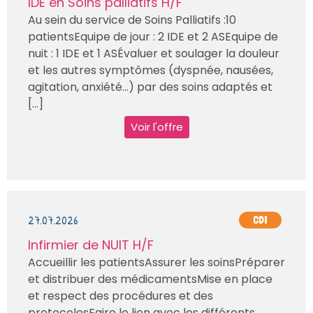
IDE en Soins palliatifs H/F
Au sein du service de Soins Palliatifs :10
patientsEquipe de jour : 2 IDE et 2 ASEquipe de
nuit : 1 IDE et 1 ASÉvaluer et soulager la douleur
et les autres symptômes (dyspnée, nausées,
agitation, anxiété…) par des soins adaptés et
[...]
Voir l'offre
27.07.2026
CDI
Infirmier de NUIT H/F
Accueillir les patientsAssurer les soinsPréparer
et distribuer des médicamentsMise en place
et respect des procédures et des
protocolesFaire le lien avec les différents