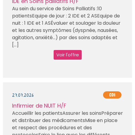
IDE en Soins palliatifs H/F
Au sein du service de Soins Palliatifs :10
patientsEquipe de jour : 2 IDE et 2 ASEquipe de
nuit : 1 IDE et 1 ASÉvaluer et soulager la douleur
et les autres symptômes (dyspnée, nausées,
agitation, anxiété…) par des soins adaptés et
[...]
Voir l'offre
27.07.2026
CDI
Infirmier de NUIT H/F
Accueillir les patientsAssurer les soinsPréparer
et distribuer des médicamentsMise en place
et respect des procédures et des
protocolesFaire le lien avec les différents