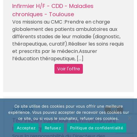
Infirmier H/F - CDD - Maladies
chroniques - Toulouse
Vos missions au CMC :Prendre en charge
globalement des patients ambulatoires aux
différents stades de leur maladie (diagnostic,
thérapeutique, curatif).Réaliser les soins requis
et prescrits par le médecin.Assurer
l’éducation thérapeutique, [...]
Voir l'offre
Ce site utilise des cookies pour vous offrir une meilleure
27.11.2025
CDI
expérience. Vous pouvez accepter de recevoir ces cookies sur
ce site, ou si vous le souhaitez, refuser ces cookies.
Technicien supérieur en Infrastructure
Informatique H/F
Acceptez
Refusez
Politique de confidentialité
Sous la responsabilité du Directeur des