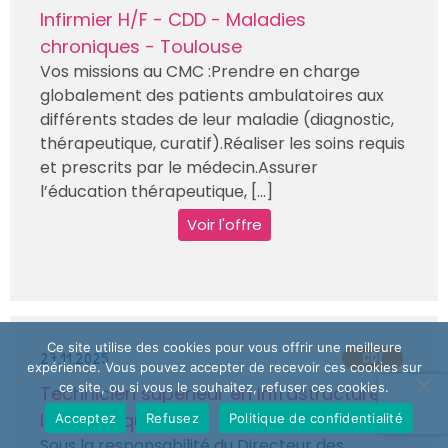
Infirmier H/F - CDD - Maladies
chroniques - Toulouse
Vos missions au CMC :Prendre en charge
globalement des patients ambulatoires aux
différents stades de leur maladie (diagnostic,
thérapeutique, curatif).Réaliser les soins requis
et prescrits par le médecin.Assurer
l’éducation thérapeutique, [...]
Voir l'offre
Ce site utilise des cookies pour vous offrir une meilleure
27.11.2025
CDI
expérience. Vous pouvez accepter de recevoir ces cookies sur
ce site, ou si vous le souhaitez, refuser ces cookies.
Technicien supérieur en Infrastructure
Informatique H/F
Acceptez
Refusez
Politique de confidentialité
Sous la responsabilité du Directeur des