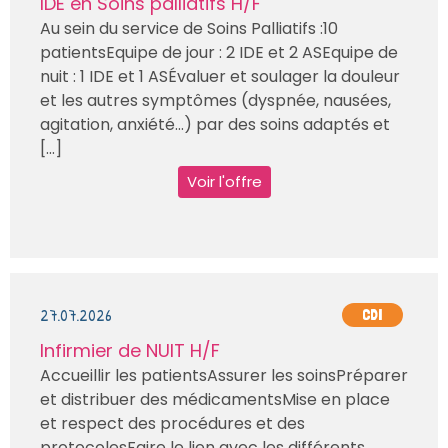
IDE en Soins palliatifs H/F
Au sein du service de Soins Palliatifs :10
patientsEquipe de jour : 2 IDE et 2 ASEquipe de
nuit : 1 IDE et 1 ASÉvaluer et soulager la douleur
et les autres symptômes (dyspnée, nausées,
agitation, anxiété…) par des soins adaptés et
[...]
Voir l'offre
27.07.2026
CDI
Infirmier de NUIT H/F
Accueillir les patientsAssurer les soinsPréparer
et distribuer des médicamentsMise en place
et respect des procédures et des
protocolesFaire le lien avec les différents