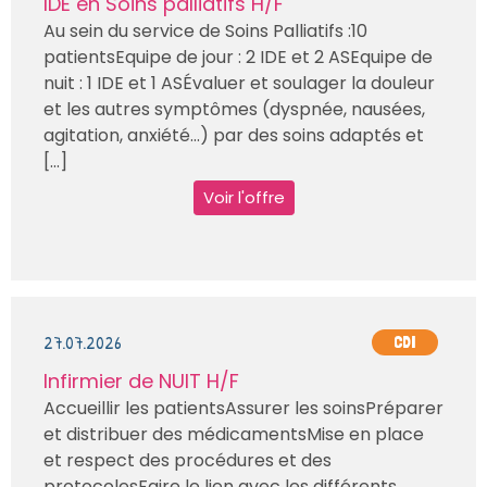
IDE en Soins palliatifs H/F
Au sein du service de Soins Palliatifs :10
patientsEquipe de jour : 2 IDE et 2 ASEquipe de
nuit : 1 IDE et 1 ASÉvaluer et soulager la douleur
et les autres symptômes (dyspnée, nausées,
agitation, anxiété…) par des soins adaptés et
[...]
Voir l'offre
27.07.2026
CDI
Infirmier de NUIT H/F
Accueillir les patientsAssurer les soinsPréparer
et distribuer des médicamentsMise en place
et respect des procédures et des
protocolesFaire le lien avec les différents