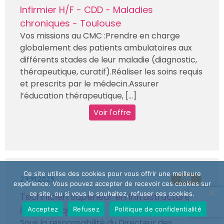
Infirmier H/F - CDD - Maladies
chroniques - Toulouse
Vos missions au CMC :Prendre en charge
globalement des patients ambulatoires aux
différents stades de leur maladie (diagnostic,
thérapeutique, curatif).Réaliser les soins requis
et prescrits par le médecin.Assurer
l’éducation thérapeutique, [...]
Voir l'offre
Ce site utilise des cookies pour vous offrir une meilleure
27.11.2025
CDI
expérience. Vous pouvez accepter de recevoir ces cookies sur
ce site, ou si vous le souhaitez, refuser ces cookies.
Technicien supérieur en Infrastructure
Informatique H/F
Acceptez
Refusez
Politique de confidentialité
Sous la responsabilité du Directeur des