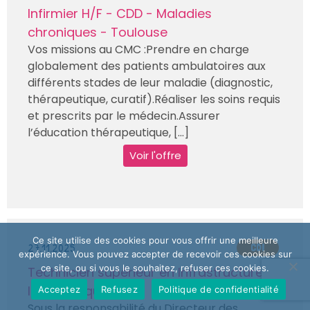
Infirmier H/F - CDD - Maladies
chroniques - Toulouse
Vos missions au CMC :Prendre en charge
globalement des patients ambulatoires aux
différents stades de leur maladie (diagnostic,
thérapeutique, curatif).Réaliser les soins requis
et prescrits par le médecin.Assurer
l’éducation thérapeutique, [...]
Voir l'offre
Ce site utilise des cookies pour vous offrir une meilleure
27.11.2025
CDI
expérience. Vous pouvez accepter de recevoir ces cookies sur
ce site, ou si vous le souhaitez, refuser ces cookies.
Technicien supérieur en Infrastructure
Informatique H/F
Acceptez
Refusez
Politique de confidentialité
Sous la responsabilité du Directeur des