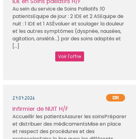
IDE en Soins palliatifs H/F
Au sein du service de Soins Palliatifs :10
patientsEquipe de jour : 2 IDE et 2 ASEquipe de
nuit : 1 IDE et 1 ASÉvaluer et soulager la douleur
et les autres symptômes (dyspnée, nausées,
agitation, anxiété…) par des soins adaptés et
[...]
Voir l'offre
27.07.2026
CDI
Infirmier de NUIT H/F
Accueillir les patientsAssurer les soinsPréparer
et distribuer des médicamentsMise en place
et respect des procédures et des
protocolesFaire le lien avec les différents