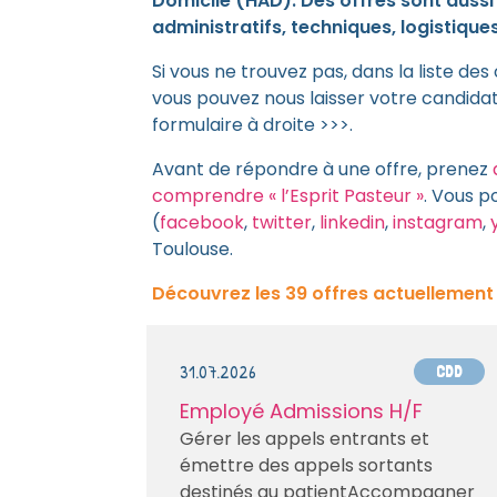
Domicile (HAD). Des offres sont aussi 
administratifs, techniques, logistique
Si vous ne trouvez pas, dans la liste de
vous pouvez nous laisser votre candid
formulaire à droite >>>.
Avant de répondre à une offre, prenez
comprendre « l’Esprit Pasteur »
. Vous p
(
facebook
,
twitter
,
linkedin
,
instagram
,
Toulouse.
Découvrez les 39 offres actuellement
31.07.2026
CDD
Employé Admissions H/F
Gérer les appels entrants et
émettre des appels sortants
destinés au patientAccompagner