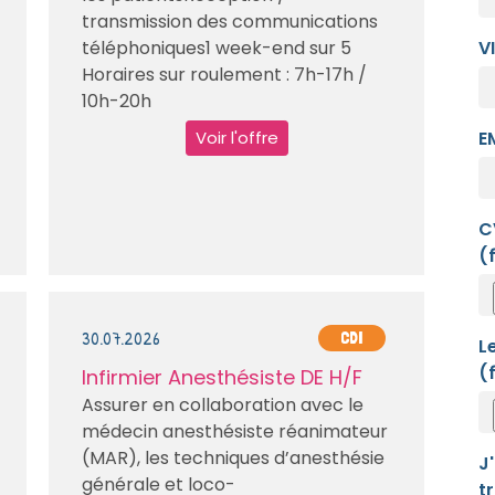
transmission des communications
téléphoniques1 week-end sur 5
VI
Horaires sur roulement : 7h-17h /
10h-20h
Voir l'offre
E
C
(
30.07.2026
CDI
L
(
Infirmier Anesthésiste DE H/F
Assurer en collaboration avec le
médecin anesthésiste réanimateur
(MAR), les techniques d’anesthésie
J
générale et loco-
t