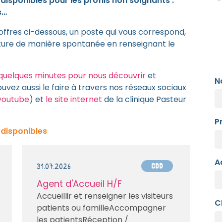
disponibles pour les profils non soignants :
s…
s offres ci-dessous, un poste qui vous correspond,
ature de manière spontanée en renseignant le
quelques minutes pour nous découvrir
et
N
ouvez aussi le faire à travers nos réseaux sociaux
youtube
) et
le site internet
de la clinique Pasteur
P
 disponibles
A
31.07.2026
CDD
Agent d'Accueil H/F
Accueillir et renseigner les visiteurs
C
patients ou familleAccompagner
les patientsRéception /