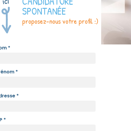
CANDIDATURE
SPONTANÉE
proposez-nous votre profil :)
om *
rénom *
dresse *
P *