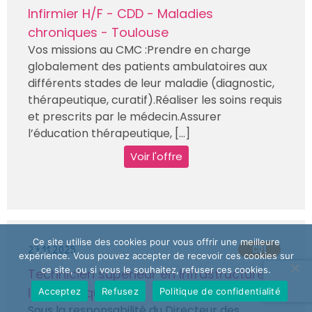
Infirmier H/F - CDD - Maladies
chroniques - Toulouse
Vos missions au CMC :Prendre en charge
globalement des patients ambulatoires aux
différents stades de leur maladie (diagnostic,
thérapeutique, curatif).Réaliser les soins requis
et prescrits par le médecin.Assurer
l’éducation thérapeutique, [...]
Voir l'offre
Ce site utilise des cookies pour vous offrir une meilleure
27.11.2025
CDI
expérience. Vous pouvez accepter de recevoir ces cookies sur
ce site, ou si vous le souhaitez, refuser ces cookies.
Technicien supérieur en Infrastructure
Informatique H/F
Acceptez
Refusez
Politique de confidentialité
Sous la responsabilité du Directeur des