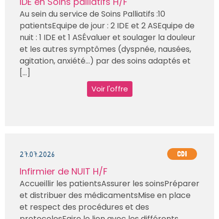
IDE en Soins palliatifs H/F
Au sein du service de Soins Palliatifs :10
patientsEquipe de jour : 2 IDE et 2 ASEquipe de
nuit : 1 IDE et 1 ASÉvaluer et soulager la douleur
et les autres symptômes (dyspnée, nausées,
agitation, anxiété…) par des soins adaptés et
[...]
Voir l'offre
27.07.2026
CDI
Infirmier de NUIT H/F
Accueillir les patientsAssurer les soinsPréparer
et distribuer des médicamentsMise en place
et respect des procédures et des
protocolesFaire le lien avec les différents