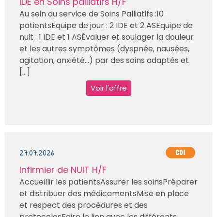
IDE en Soins palliatifs H/F
Au sein du service de Soins Palliatifs :10
patientsEquipe de jour : 2 IDE et 2 ASEquipe de
nuit : 1 IDE et 1 ASÉvaluer et soulager la douleur
et les autres symptômes (dyspnée, nausées,
agitation, anxiété…) par des soins adaptés et
[...]
Voir l'offre
27.07.2026
CDI
Infirmier de NUIT H/F
Accueillir les patientsAssurer les soinsPréparer
et distribuer des médicamentsMise en place
et respect des procédures et des
protocolesFaire le lien avec les différents