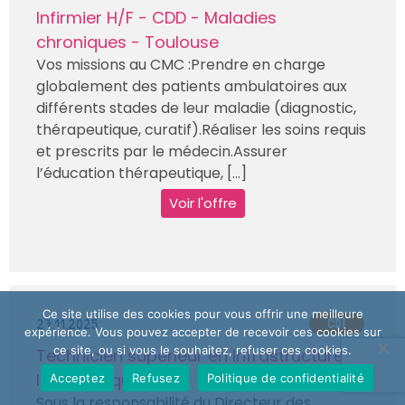
Infirmier H/F - CDD - Maladies
chroniques - Toulouse
Vos missions au CMC :Prendre en charge
globalement des patients ambulatoires aux
différents stades de leur maladie (diagnostic,
thérapeutique, curatif).Réaliser les soins requis
et prescrits par le médecin.Assurer
l’éducation thérapeutique, [...]
Voir l'offre
Ce site utilise des cookies pour vous offrir une meilleure
27.11.2025
CDI
expérience. Vous pouvez accepter de recevoir ces cookies sur
ce site, ou si vous le souhaitez, refuser ces cookies.
Technicien supérieur en Infrastructure
Informatique H/F
Acceptez
Refusez
Politique de confidentialité
Sous la responsabilité du Directeur des